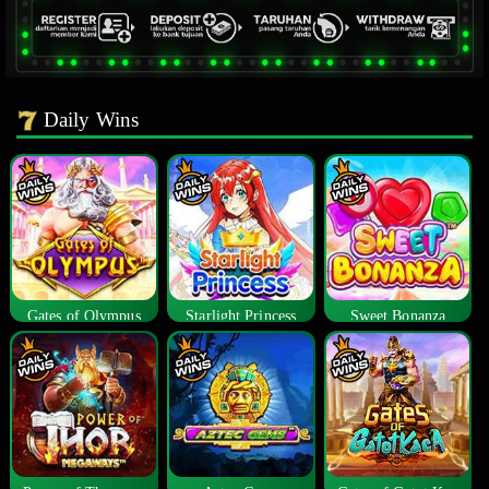
Daily Wins
Gates of Olympus
Starlight Princess
Sweet Bonanza