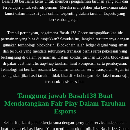
Basah138 berusaha keras untuk memberi pengalaman taruhan yang adil dan
terpercaya untuk seluruh pemain. Mereka mengetahui jika keyakinan ialah
kunci dalam industri judi online, terpenting dalam taruhan Esports yang
berkembang cepat.
Tampil pertanyaan, bagaimana Basah 138 Gacor mengaplikasikan ide
permainan yang bisa di tunjukkan? Sesudah itu, langkah terutamanya dengan
gunakan technologi blockchain. Blockchain ialah ledger digital yang aman
dan terbuka yang mendata seluruhnya transaksi bisnis serta pekerjaan yang
berlangsung di dalam permainan. Dalam kondisi taruhan Esports, blockchain
di pakai buat menulis tiap-tiap taruhan, hasil kompetisi, serta pembayaran.
Tehnologi ini berikan susunan keamanan tambahan serta transparan. Agar, ini
menegaskan jika hasil taruhan tidak bisa di kebohongan oleh faksi mana saja,
termasuk basis tersebut.
Tanggung jawab Basah138 Buat
Mendatangkan Fair Play Dalam Taruhan
Esports
Selain itu, kami pula bekerja sama dengan penyuplai service independent
buat mengecek hasil laga. Yaitu penting untuk di tulis jika Basah 138 Gacor