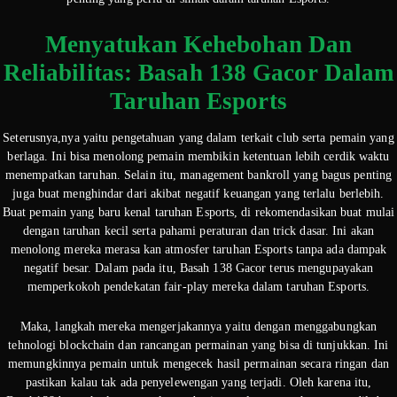
Menyatukan Kehebohan Dan
Reliabilitas: Basah 138 Gacor Dalam
Taruhan Esports
Seterusnya,nya yaitu pengetahuan yang dalam terkait club serta pemain yang
berlaga. Ini bisa menolong pemain membikin ketentuan lebih cerdik waktu
menempatkan taruhan. Selain itu, management bankroll yang bagus penting
juga buat menghindar dari akibat negatif keuangan yang terlalu berlebih.
Buat pemain yang baru kenal taruhan Esports, di rekomendasikan buat mulai
dengan taruhan kecil serta pahami peraturan dan trick dasar. Ini akan
menolong mereka merasa kan atmosfer taruhan Esports tanpa ada dampak
negatif besar. Dalam pada itu, Basah 138 Gacor terus mengupayakan
memperkokoh pendekatan fair-play mereka dalam taruhan Esports.
Maka, langkah mereka mengerjakannya yaitu dengan menggabungkan
tehnologi blockchain dan rancangan permainan yang bisa di tunjukkan. Ini
memungkinnya pemain untuk mengecek hasil permainan secara ringan dan
pastikan kalau tak ada penyelewengan yang terjadi. Oleh karena itu,