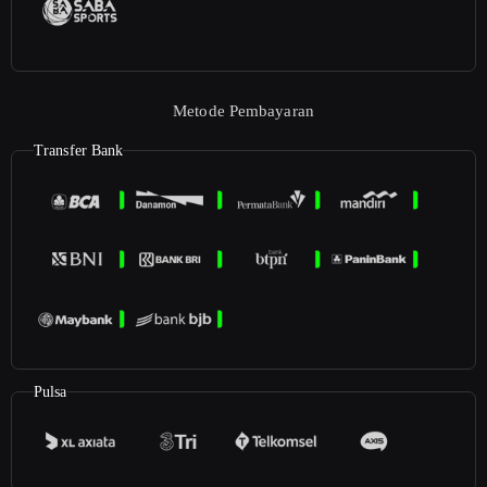
Metode Pembayaran
Transfer Bank
Pulsa