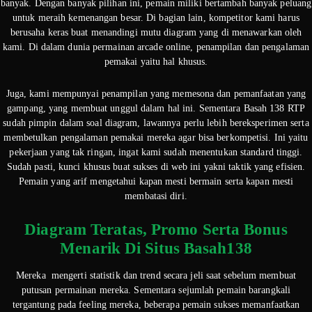
banyak. Dengan banyak pilihan ini, pemain miliki bertambah banyak peluang
untuk meraih kemenangan besar. Di bagian lain, kompetitor kami harus
berusaha keras buat menandingi mutu diagram yang di menawarkan oleh
kami. Di dalam dunia permainan arcade online, penampilan dan pengalaman
pemakai yaitu hal khusus.
Juga, kami mempunyai penampilan yang memesona dan pemanfaatan yang
gampang, yang membuat unggul dalam hal ini. Sementara Basah 138 RTP
sudah pimpin dalam soal diagram, lawannya perlu lebih bereksperimen serta
membetulkan pengalaman pemakai mereka agar bisa berkompetisi. Ini yaitu
pekerjaan yang tak ringan, ingat kami sudah menentukan standard tinggi.
Sudah pasti, kunci khusus buat sukses di web ini yakni taktik yang efisien.
Pemain yang arif mengetahui kapan mesti bermain serta kapan mesti
membatasi diri.
Diagram Teratas, Promo Serta Bonus
Menarik Di Situs Basah138
Mereka mengerti statistik dan trend secara jeli saat sebelum membuat
putusan permainan mereka. Sementara sejumlah pemain barangkali
tergantung pada feeling mereka, beberapa pemain sukses memanfaatkan