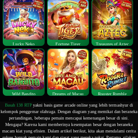
Lucky Neko
Fortune Tiger
Treasures of Aztec
Wild Bandito
Dreams of Macau
Rooster Rumble
Basah 138 RTP
yakni basis game arcade online yang lebih termashyur di
kelompok penggemar olahraga. Dengan diagram yang memikat dan beraneka
pertandingan, beberapa pemain mencapai kemenangan besar di sini.
Mengapa? Karena kami memberinya kesempatan besar dengan beraneka
macam kiat yang efisien. Dalam artikel berikut, kita akan mendalami cerita
sukses banyak pemain kami dan siasat yang mereka pakai. Pertama, silakan