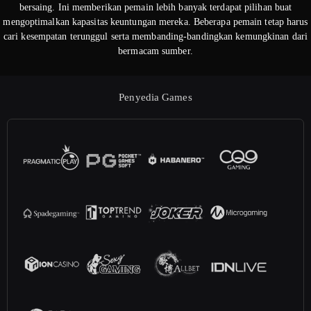
bersaing. Ini memberikan pemain lebih banyak terdapat pilihan buat
mengoptimalkan kapasitas keuntungan mereka. Beberapa pemain tetap harus
cari kesempatan terunggul serta membanding-bandingkan kemungkinan dari
bermacam sumber.
Penyedia Games