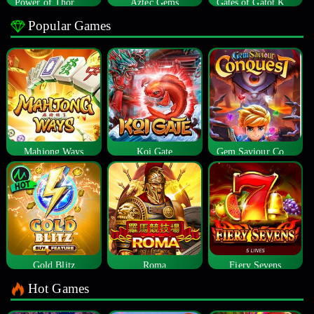
Power of Thor Megaways
Aztec Gems
Gates of Gatot Kaca
Popular Games
Mahjong Ways
Koi Gate
Gem Saviour Conquest
Gold Blitz
Roma
Fiery Sevens
Hot Games