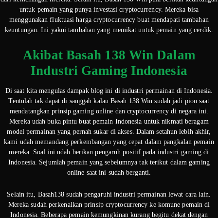
untuk pemain yang punya investasi cryptocurrency. Mereka bisa
menggunakan fluktuasi harga cryptocurrency buat mendapati tambahan
keuntungan. Ini yakni tambahan yang memikat untuk pemain yang cerdik.
Akibat Basah 138 Win Dalam
Industri Gaming Indonesia
Di saat kita mengulas dampak blog ini di industri permainan di Indonesia.
Tentulah tak dapat di sanggah kalau Basah 138 Win sudah jadi pion saat
mendatangkan prinsip gaming online dan cryptocurrency di negara ini.
Mereka udah buka pintu buat pemain Indonesia untuk nikmati beragam
model permainan yang pernah sukar di akses. Dalam setahun lebih akhir,
kami udah memandang perkembangan yang cepat dalam pangkalan pemain
mereka. Soal ini udah berikan pengaruh positif pada industri gaming di
Indonesia. Sejumlah pemain yang sebelumnya tak terikut dalam gaming
online saat ini sudah berganti.
Selain itu, Basah138 sudah pengaruhi industri permainan lewat cara lain.
Mereka sudah perkenalkan prinsip cryptocurrency ke komune pemain di
Indonesia. Beberapa pemain kemungkinan kurang begitu dekat dengan