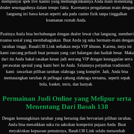
mempunyai spek live kasino yang memungkinkannya Anda main menentang
dealer sesungguhnya dalam tempo fakta. Karenanya pengalaman main dengan
langsung ini bawa kesan seperti ada pada casino fisik tanpa tinggalkan
keamanan rumah Anda.
Pastinya Anda bisa berhubungan dengan dealer lewat chat langsung, memberi
nuansa sosial yang membahagiakan. Buat Anda yg suka bermain-main dengan
taruhan tinggi, Basah138 Link sediakan meja VIP khusus. Karena, meja ini
kami rancang pribadi buat pemain yang cari halangan dan hadiah besar. Maka
dari itu Anda bakal rasakan kesan jadi seorang VIP dengan keunggulan serta
perawatan spesial yang kami beri ke Anda. Selainnya perjudian tradisionil,
kami tawarkan pilihan taruhan olahraga yang komplet. Jadi, Anda bisa
memasangkan taruhan di pelbagai cabang olahraga ternama, seperti sepak
bola, basket, tenis, dan banyak.
Permainan Judi Online yang Melipur serta
Menentang Dari Basah 138
Dengan kemungkinan taruhan yang bersaing dan bervariasi pilihan taruhan,
Anda bisa menaikkan suka ria saksikan kompetisi pujaan Anda. Buat
meyakinkan kepuasan pemainnya, Basah138 Link selalu menambah