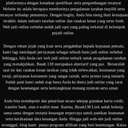
platformnya dengan kenaikan spesifikasi serta pengembangan teranyar.
Website ini selalu berupaya memberinya pengalaman taruhan terpilih serta
teranyar terhadap pemainnya. Dengan begitu, Anda bisa meng ikuti kemajuan
terakhir dalam industri taruhan online dan rasakan kesan yang terus fresh.
Web judi online terhebat sudah jadi opsi yang paling terkenal di kelompok
pejudi online.
Dengan rekam jejak yang kuat serta pengabdian kepada kepuasan pemain,
kami lagi mendapati pernyataan sebagai sebuah basis judi online terhebat .
Sehingga, bila Anda cari web judi online terbaik untuk pengalaman taruhan
yang menakjubkan, Basah 138 merupakan alternatif yang pas. Bersatulah
saat ini dan rasakan kesan taruhan yang tidak terlewatkan, keamanan yang
teruji, pelayanan konsumen yang sangat ramah, serta promo yang menarik.
Sudah pasti kami sudah siap bawa Anda ke dunia judi online yang sarat
dengan kesenangan serta kemungkinan menang nyaman serta aman.
Anda bisa mendeposit dan penarikan secara sekejap gunakan kartu credit,
transfer bank, atau e-wallet tenar. Karena, Basah138 Link sudah bekerja
sama-sama dengan instansi keuangan terpercaya untuk pastikan keamanan
serta kerahasiaan data keuangan Anda. Hingga jadi web-site judi online
terunggul, blog kami punya program affiliate yang beri keuntungan. Kalau