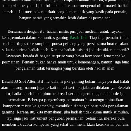
kita perlu menyadari jika ini bukanlah cuman mengenai nilai materi hadiah
tersebut. Ini merupakan terkait pengalaman unik yang kasih pada pemain,
bangun narasi yang semakin lebih dalam di permainan.
Bersamaan dengan itu, hadiah mistis pun jadi medium untuk rayakan
kemajemukan dalam komunitas gaming
Basah 138
. Tiap-tiap pemain, tanpa
melihat tingkat ketrampilan, punya peluang yang persis sama buat rasakan
suka ria terima hadiah aneh. Kenapa hadiah misteri jadi demikian menarik?
Jawabnya berada di bagian surprise yang bawa komponen fenomena ke
permainan. Pemain bukan hanya main untuk kemenangan, namun juga buat
pengalaman tidak tersangka yang berikan oleh hadiah aneh.
Basah138 Slot Alternatif mendalami jika gaming bukan hanya perihal kalah
atau menang, namun juga terkait narasi serta perjalanan didalamnya. Setelah
itu, hadiah aneh buka pintu ke kreasi serta pengembangan dalam design
permainan. Beberapa pengembang permainan bisa mengombinasikan
komponen mistis ke gameplay, membikin rintangan baru pada pengalaman
gaming. Karena itu, kita memahami jika hadiah tidak cuma untuk stimulan,
tapi juga jadi instrument pengubah permainan. Selain itu, mereka pula
membentuk cuaca kompetisi yang sehat dan menaikkan keterkaitan pemain.