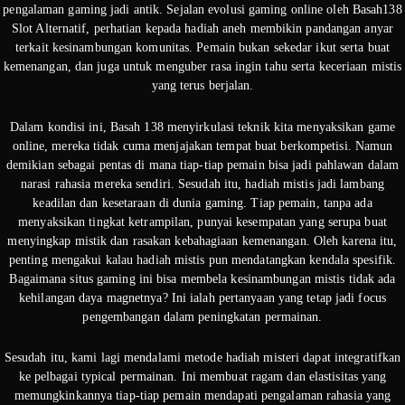
pengalaman gaming jadi antik. Sejalan evolusi gaming online oleh Basah138
Slot Alternatif, perhatian kepada hadiah aneh membikin pandangan anyar
terkait kesinambungan komunitas. Pemain bukan sekedar ikut serta buat
kemenangan, dan juga untuk menguber rasa ingin tahu serta keceriaan mistis
yang terus berjalan.
Dalam kondisi ini, Basah 138 menyirkulasi teknik kita menyaksikan game
online, mereka tidak cuma menjajakan tempat buat berkompetisi. Namun
demikian sebagai pentas di mana tiap-tiap pemain bisa jadi pahlawan dalam
narasi rahasia mereka sendiri. Sesudah itu, hadiah mistis jadi lambang
keadilan dan kesetaraan di dunia gaming. Tiap pemain, tanpa ada
menyaksikan tingkat ketrampilan, punyai kesempatan yang serupa buat
menyingkap mistik dan rasakan kebahagiaan kemenangan. Oleh karena itu,
penting mengakui kalau hadiah mistis pun mendatangkan kendala spesifik.
Bagaimana situs gaming ini bisa membela kesinambungan mistis tidak ada
kehilangan daya magnetnya? Ini ialah pertanyaan yang tetap jadi focus
pengembangan dalam peningkatan permainan.
Sesudah itu, kami lagi mendalami metode hadiah misteri dapat integratifkan
ke pelbagai typical permainan. Ini membuat ragam dan elastisitas yang
memungkinkannya tiap-tiap pemain mendapati pengalaman rahasia yang