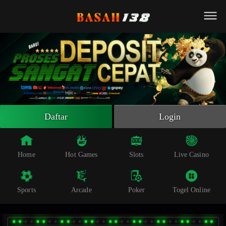
Beranda
Slot Online
Live Casino
Sportsbook
Arcade
Togel Online
Daftar
Login
Poker
Whatsapp
Home
Hot Games
Slots
Live Casino
Telegram
Sports
Arcade
Poker
Togel Online
Livechat