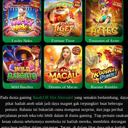
Lucky Neko
Fortune Tiger
Treasures of Aztec
Wild Bandito
Dreams of Macau
Rooster Rumble
Pada dunia gaming
Basah138 Slot Alternatif
yang semakin berkembang, daya
pikat hadiah aneh udah jadi daya magnet gak terpungkiri buat beberapa
pemain. Rahasia ini bukanlah cuma mengenai surprise, dan juga perihal
perjalanan penuh teka-teki lebih dalam di dunia gaming. Tiap pemain rasakan
kesan rahasia sebelumnya membuka isi hadiah mereka, membikin dorongan
extra buat terlibat dalam rintangan. Tetapi, di dalam lihat daya pikat hadiah,