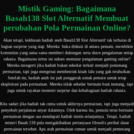
Mistik Gaming: Bagaimana
Basah138 Slot Alternatif Membuat
perubahan Pola Permainan Online?
Akan tetapi, kekhasan hadiah aneh Basah138 Slot Alternatif tak terbatas di
bagian surprise yang siap. Mereka buka diskusi di antara pemain, membikin
komunitas yang sama sama memberi dukungan serta share pengalaman setiap
rahasia. Bagaimana sirtus ini sukses memutar pengalaman gaming online?
Mereka mengerti jika hadiah bukan sekedar terkait menjadi pemenang
permainan, tapi juga mengenai membentuk kisah lalu yang gak terabaikan.
Setelah itu, hadiah aneh ini jadi penggerak untuk pemain untuk tetap
eksploitasi pada permainan. Mereka tidak sekedar bermain buat menang, tapi
juga untuk rayakan moment surprise dan kebahagiaan hadiah rahasia.
Kita sadari jika hadiah tak cuma untuk akhirnya permainan, tapi juga menjadi
penyebab perjalanan anyar dalamnya. Oleh karena itu, pemain terus bermain
permainan dengan asa mendapati hadiah mistis selanjutnya. Tetapi, hadiah
misteri Basah 138 pula mengakibatkan pertanyaan filosofis perihal dasar
permainan tersebut. Apa arah permainan cuman untuk menjadi pemenang