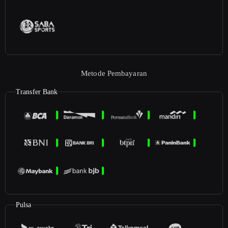
Metode Pembayaran
Transfer Bank
Pulsa