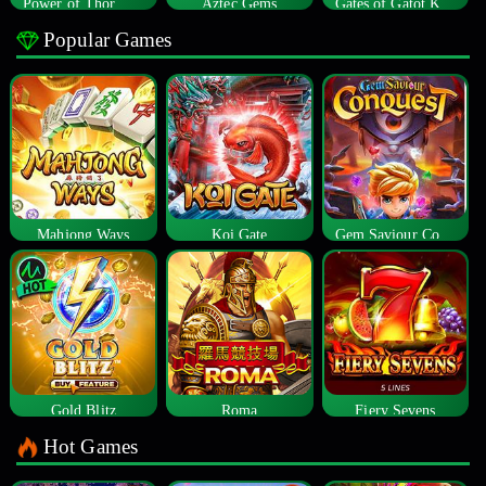
Power of Thor Megaways
Aztec Gems
Gates of Gatot Kaca
Popular Games
Mahjong Ways
Koi Gate
Gem Saviour Conquest
Gold Blitz
Roma
Fiery Sevens
Hot Games